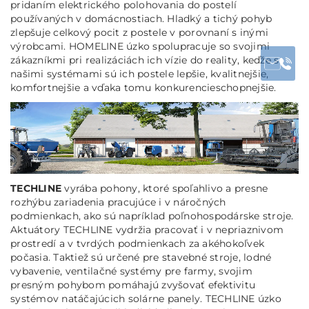
pridaním elektrického polohovania do postelí
používaných v domácnostiach. Hladký a tichý pohyb
zlepšuje celkový pocit z postele v porovnaní s inými
výrobcami. HOMELINE úzko spolupracuje so svojimi
zákazníkmi pri realizáciách ich vízie do reality, keďže s
našimi systémami sú ich postele lepšie, kvalitnejšie,
komfortnejšie a vďaka tomu konkurencieschopnejšie.
TECHLINE
vyrába pohony, ktoré spoľahlivo a presne
rozhýbu zariadenia pracujúce i v náročných
podmienkach, ako sú napríklad poľnohospodárske stroje.
Aktuátory TECHLINE vydržia pracovať i v nepriaznivom
prostredí a v tvrdých podmienkach za akéhokoľvek
počasia. Taktiež sú určené pre stavebné stroje, lodné
vybavenie, ventilačné systémy pre farmy, svojim
presným pohybom pomáhajú zvyšovať efektivitu
systémov natáčajúcich solárne panely. TECHLINE úzko