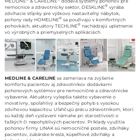
MEDLINE
& CARELINE
dodáva systémy pohonov pre
®
nemocnice a zdravotnícky sektor, DESKLINE
vyrába
zdvíhacie stĺpiky pre výškovo nastaviteľný nábytok,
®
pohony rady HOMELINE
sa používajú v komfortných
®
pohovkách, aktuátory TECHLINE
nachádzajú uplatnenie
vo výrobných a priemyselných aplikáciách.
MEDLINE & CARELINE
sa zameriava na zvýšenie
komfortu pacientov aj zdravotníkov dodávkami
pohonových systémov pre nemocničné a zdravotnícke
vybavenie. Aktuátory vylepšia takéto vybavenie o
inovatívny, spoľahlivý a bezpečný pohyb s vysokou
zdvihovou kapacitou. Uľahčujú prácu zdravotníkom, ktorí
sú každý deň vystavení námahe pri starostlivosti o
ťažkých či nepohyblivých pacientov. Príklady využitia
pohonov firmy LINAK sú nemocničné postele, zdviháky
pacientov, zubárske kreslá, kúpeľňové zdviháky a